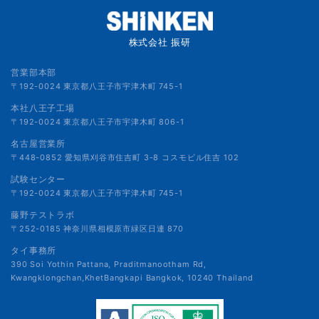
株式会社 振研
営業部本部
〒192-0024 東京都八王子市宇津木町 745-1
本社八王子工場
〒192-0024 東京都八王子市宇津木町 806-1
名古屋営業所
〒448-0852 愛知県刈谷市住吉町 3-8 コスモビル住吉 102
試験センター
〒192-0024 東京都八王子市宇津木町 745-1
藤野テストラボ
〒252-0185 神奈川県相模原市緑区日連 870
タイ事務所
390 Soi Yothin Pattana, Praditmanootham Rd,
Kwangklongchan,KhetBangkapi Bangkok, 10240 Thailand