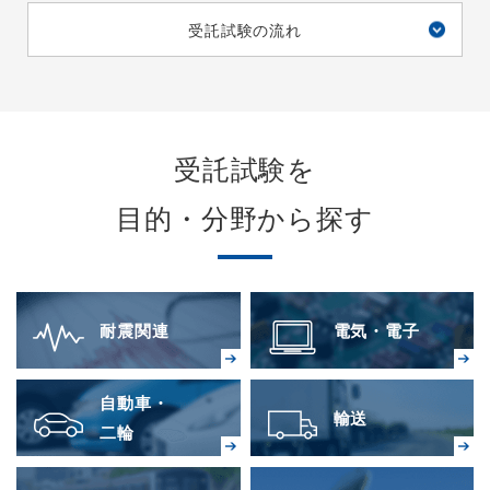
受託試験の流れ
受託試験を
目的・分野から探す
耐震関連
電気・電子
自動車・
輸送
二輪