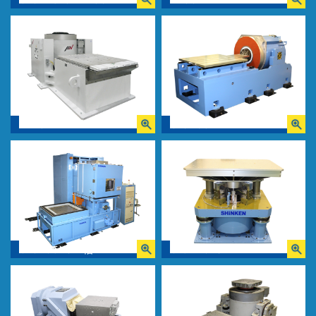
K125
G-0265L
G-0235LS＋槽
G-9220LS