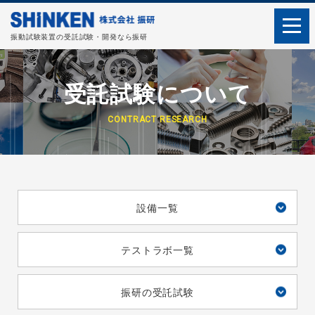
振動試験装置の受託試験・開発なら振研
受託試験について
CONTRACT RESEARCH
設備一覧
テストラボ一覧
振研の受託試験