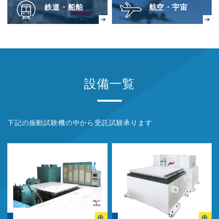
鉄道・船舶
航空・宇宙
設備一覧
下記の振動試験機の中から受託試験承ります
G-6245-3LT-130
K200