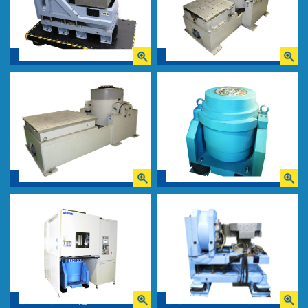
G-8130
i240
J240
G-0220N
G-0215NS+槽
G-8243-1HT-080