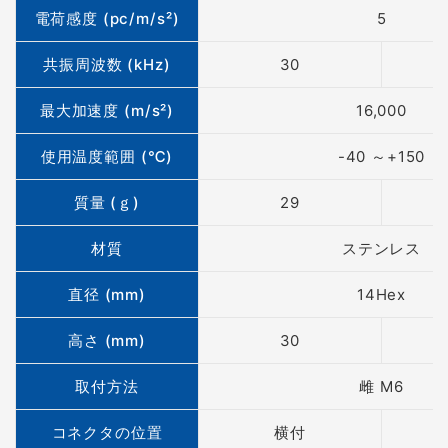
電荷感度 (pc/m/s²)
5
共振周波数 (kHz)
30
最大加速度 (m/s²)
16,000
使用温度範囲 (℃)
-40 ～+150
質量 (ｇ)
29
材質
ステンレス
直径 (mm)
14Hex
高さ (mm)
30
取付方法
雌 M6
コネクタの位置
横付