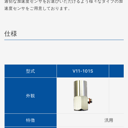
適切な加速度センサをお選びいただけるよう様々なタイプの加
速度センサをご用意しております。
仕様
型式
V11-101S
V
外観
特徴
汎用