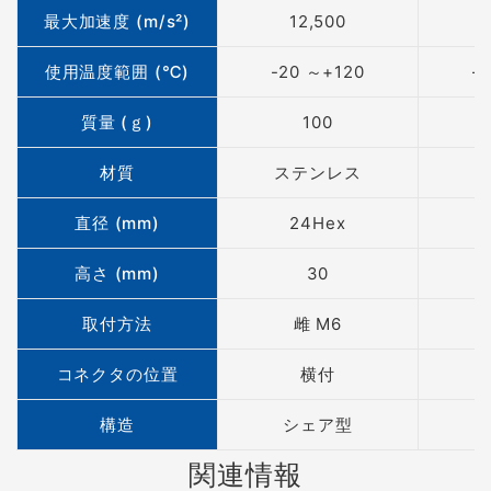
最大加速度 (m/s²)
12,500
使用温度範囲 (℃)
-20 ～+120
-
質量 (ｇ)
100
材質
ステンレス
直径 (mm)
24Hex
高さ (mm)
30
取付方法
雌 M6
コネクタの位置
横付
構造
シェア型
関連情報