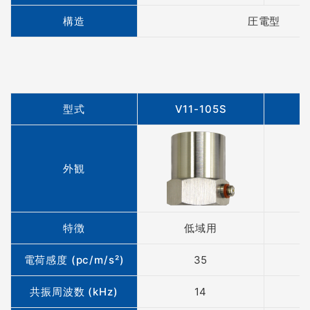
構造
圧電型
型式
V11-105S
外観
特徴
低域用
電荷感度 (pc/m/s²)
35
共振周波数 (kHz)
14