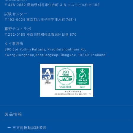
〒448-0852 愛知県刈谷市住吉町 3-8 コスモビル住吉 102
試験センター
〒192-0024 東京都八王子市宇津木町 745-1
藤野テストラボ
〒252-0185 神奈川県相模原市緑区日連 870
タイ事務所
390 Soi Yothin Pattana, Praditmanootham Rd,
Kwangklongchan,KhetBangkapi Bangkok, 10240 Thailand
製品情報
ー 三方向振動試験装置