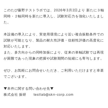
このたび藤野テストラボでは、2026年3月2日より
新たに３軸
同時・２軸同時
を新たに導入し、試験対応力を強化いたしまし
た。
本設備の導入により、実使用環境により近い複合振動条件での
試験が可能となり、製品の耐久性評価・信頼性評価の高度化に
対応いたします。
また、多方向からの同時加振により、従来の単軸試験では再現
が困難であった現象の把握や試験期間の短縮にも寄与します。
ぜひ、お気軽にお問合せいただき、ご利用いただけますと幸甚
でございます。
▼本件に関する問い合わせ先▼
株式会社 振研 testlab@skn-corp.com
#受託試験 #委託試験 #立会試験 #待合室 #待合室のある