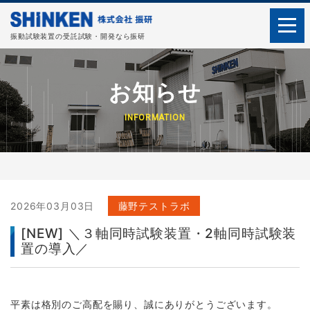
振動試験装置の受託試験・開発なら振研
お知らせ
INFORMATION
2026年03月03日
藤野テストラボ
[NEW] ＼３軸同時試験装置・2軸同時試験装
置の導入／
平素は格別のご高配を賜り、誠にありがとうございます。